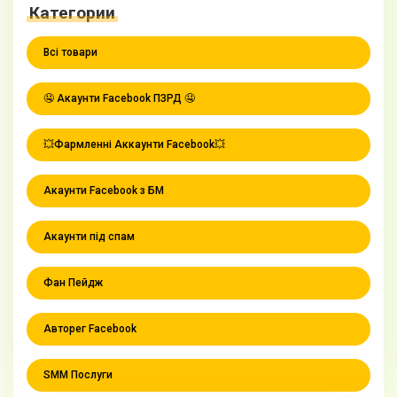
Категории
Всі товари
🤤 Акаунти Facebook ПЗРД 🤤
💥Фармленні Аккаунти Facebook💥
Акаунти Facebook з БМ
Акаунти під спам
Фан Пейдж
Авторег Facebook
SMM Послуги