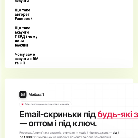
акаунти
Що таке
авторег
Facebook
Що таке
акаунти
ПЗРД і чому
вони
важливі
Чому саме
акаунти з BM
та ФП