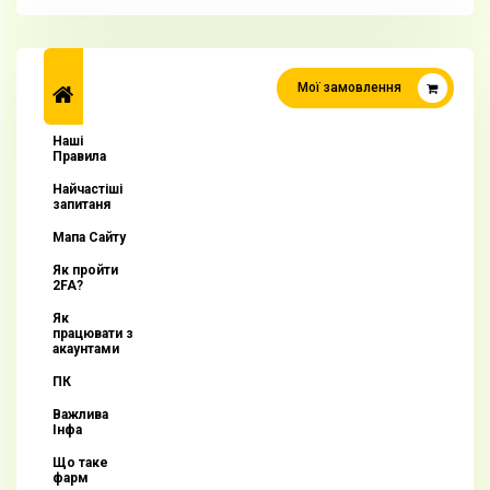
Мої замовлення
Наші
Правила
Найчастіші
запитаня
Мапа Сайту
Як пройти
2FA?
Як
працювати з
акаунтами
ПК
Важлива
Інфа
Що таке
фарм