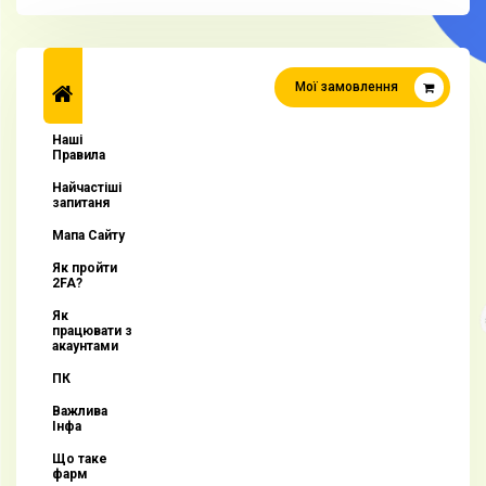
Мої замовлення
Наші
Правила
Найчастіші
запитаня
Мапа Сайту
Як пройти
2FA?
Як
працювати з
акаунтами
ПК
Важлива
Інфа
Що таке
фарм