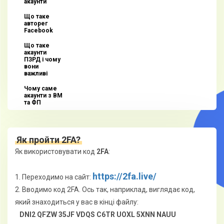
акаунти
Що таке
авторег
Facebook
Що таке
акаунти
ПЗРД і чому
вони
важливі
Чому саме
акаунти з BM
та ФП
Як пройти 2FA?
Як використовувати код
2FA
:
https://2fa.live/
1. Переходимо на сайт:
2. Вводимо код 2FA. Ось так, наприклад, виглядає код,
який знаходиться у вас в кінці файлу:
DNI2 QFZW 35JF VDQS C6TR UOXL 5XNN NAUU