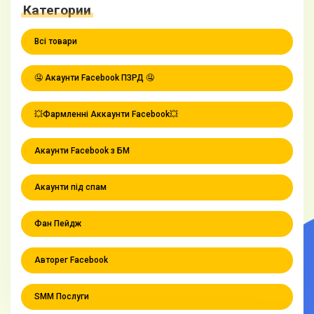
Категории
Всі товари
🤤 Акаунти Facebook ПЗРД 🤤
💥Фармленні Аккаунти Facebook💥
Акаунти Facebook з БМ
Акаунти під спам
Фан Пейдж
Авторег Facebook
SMM Послуги