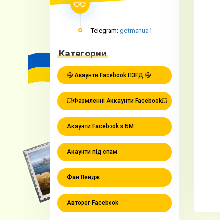
Telegram:
getmanua1
Категории
🤤 Акаунти Facebook ПЗРД 🤤
💥Фармленні Аккаунти Facebook💥
Акаунти Facebook з БМ
Акаунти під спам
Фан Пейдж
Авторег Facebook