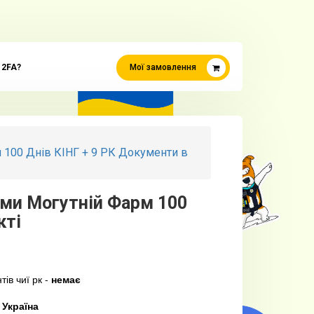
 2FA?
Мої замовлення
м 100 Днів КІНГ + 9 РК Документи в
ами Могутній Фарм 100
кті
тів чиї рк -
немає
о
Україна