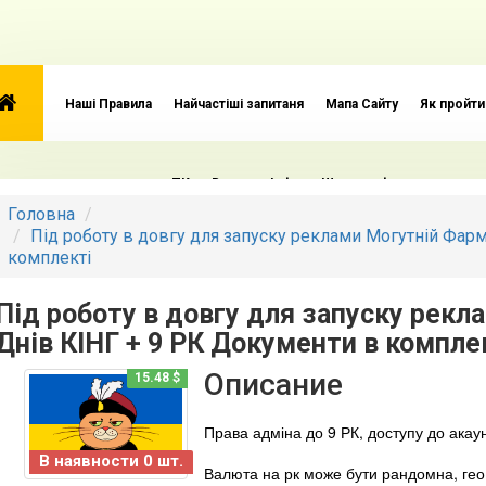
Наші Правила
Найчастіші запитаня
Мапа Сайту
Як пройти
 працювати з акаунтами
ПК
Важлива Інфа
Що таке фарм акаунти
Головна
Під роботу в довгу для запуску реклами Могутній Фар
комплекті
 таке авторег Facebook
Що таке акаунти ПЗРД і чому вони важливі
Під роботу в довгу для запуску рекл
Днів КІНГ + 9 РК Документи в компле
му саме акаунти з BM та ФП
Описание
15.48 $
Права адміна до 9 РК, доступу до акаун
В наявности 0 шт.
Валюта на рк може бути рандомна, ге