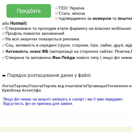
✅ГЕО: Україна
Придбати
✅Стать: жіноча
✅підтвердженні за
номером
та
пошто
або
Hotmail
)
✅Створювався та проходив етапи фармінгу на власних мобільних 
✅Профіль повністю заповнений
✅На всіх акаунтах показується реклама
✅Соц. активність в середині (групи, сторінки, Ігри, лайки, друзі, ві
✅
Активність зовні ФБ
(авторизації на сторонніх сайтах: Розетка
✅Створена та заповнена
Фан Пейдж
нового типу ( якщо фп немає
➡️
Порядок розташування даних у файлі:
Логін|Пароль|Пошта|Пароль від пошти|Ім'я|Прізвище|Посилання на
Кукі|Юзер Агент|2фа
Якщо фп немає на акаунті напишіть в сапорт і ми її вам передамо.
Відсутність фп не причина для заміни.