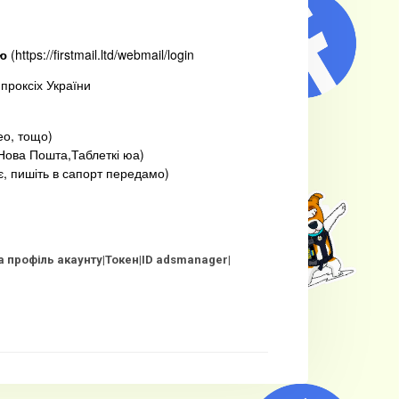
ю
(https://firstmail.ltd/webmail/login
проксіх України
део, тощо)
,Нова Пошта,Таблеткі юа)
, пишіть в сапорт передамо)
 профіль акаунту|Токен|ID adsmanager|