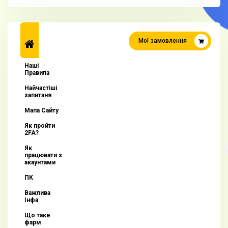
Мої замовлення
Наші
Правила
Найчастіші
запитаня
Мапа Сайту
Як пройти
2FA?
Як
працювати з
акаунтами
ПК
Важлива
Інфа
Що таке
фарм