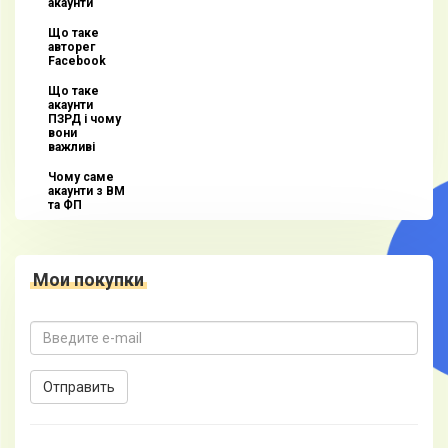
акаунти
Що таке
авторег
Facebook
Що таке
акаунти
ПЗРД і чому
вони
важливі
Чому саме
акаунти з BM
та ФП
Мои покупки
Отправить