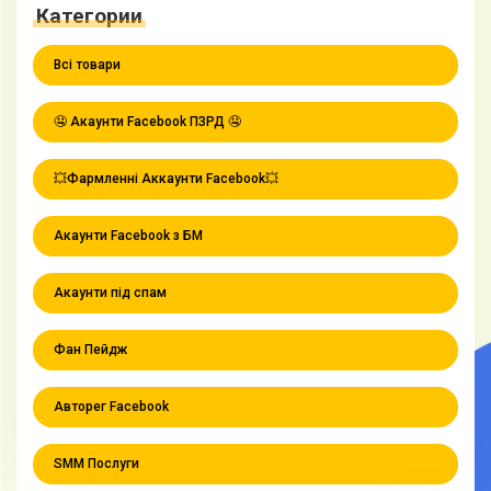
Категории
Всі товари
🤤 Акаунти Facebook ПЗРД 🤤
💥Фармленні Аккаунти Facebook💥
Акаунти Facebook з БМ
Акаунти під спам
Фан Пейдж
Авторег Facebook
SMM Послуги