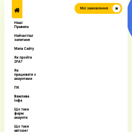
Мої замовлення
Наші
Правила
Найчастіші
запитаня
Мапа Сайту
Як пройти
2FA?
Як
працювати з
акаунтами
ПК
Важлива
Інфа
Що таке
фарм
акаунти
Що таке
авторег