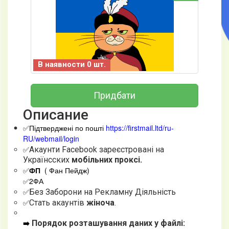
В наявности 0 шт.
Придбати
Описание
✅Підтверджені по пошті
https://firstmail.ltd/ru-
RU/webmail/login
✅
Акаунти Facebook зареєстровані на
Українсских
мобільних проксі
.
✅
ФП
( Фан Пейдж)
✅2ФА
✅
Без Заборони на Рекламну Діяльність
✅
Стать акаунтів
жіноча
.
➡️
Порядок розташування даних у файлі: