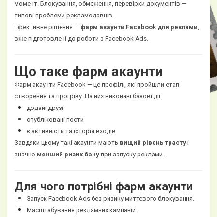
момент. Блокування, обмеження, перевірки документів —
типові проблеми рекламодавців.
Ефективне рішення —
фарм акаунти Facebook для реклами
,
вже підготовлені до роботи з Facebook Ads.
Що таке фарм акаунти
Фарм акаунти Facebook — це профілі, які пройшли етап
створення та прогріву. На них виконані базові дії:
додані друзі
опубліковані пости
є активність та історія входів
Завдяки цьому такі акаунти мають
вищий рівень трасту
і
значно
менший ризик бану
при запуску реклами.
Для чого потрібні фарм акаунти
Запуск Facebook Ads без ризику миттєвого блокування.
Масштабування рекламних кампаній.