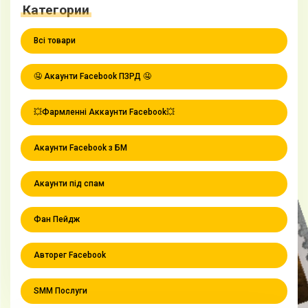
Категории
Всі товари
🤤 Акаунти Facebook ПЗРД 🤤
💥Фармленні Аккаунти Facebook💥
Акаунти Facebook з БМ
Акаунти під спам
Фан Пейдж
Авторег Facebook
SMM Послуги