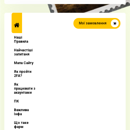
Мої замовлення
Наші
Правила
Найчастіші
запитаня
Мапа Сайту
Як пройти
2FA?
Як
працювати з
акаунтами
ПК
Важлива
Інфа
Що таке
фарм