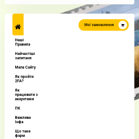
Мої замовлення
Наші
Правила
Найчастіші
запитаня
Мапа Сайту
Як пройти
2FA?
Як
працювати з
акаунтами
ПК
Важлива
Інфа
Що таке
фарм