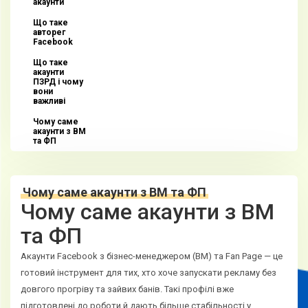
акаунти
Що таке
авторег
Facebook
Що таке
акаунти
ПЗРД і чому
вони
важливі
Чому саме
акаунти з BM
та ФП
Чому саме акаунти з BM та ФП
Чому саме акаунти з BM
та ФП
Акаунти Facebook з бізнес-менеджером (BM) та Fan Page — це
готовий інструмент для тих, хто хоче запускати рекламу без
довгого прогріву та зайвих банів. Такі профілі вже
підготовлені до роботи й дають більше стабільності у