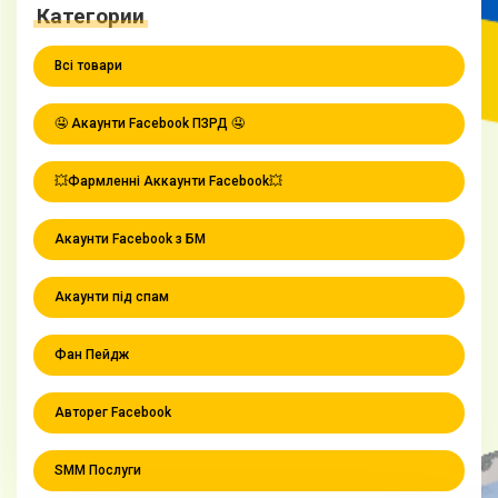
Категории
Всі товари
🤤 Акаунти Facebook ПЗРД 🤤
💥Фармленні Аккаунти Facebook💥
Акаунти Facebook з БМ
Акаунти під спам
Фан Пейдж
Авторег Facebook
SMM Послуги