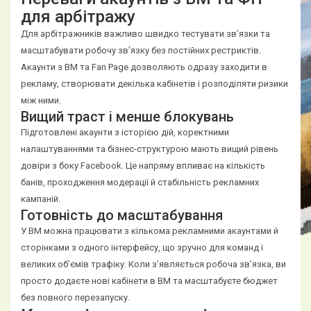
для арбітражу
Для арбітражників важливо швидко тестувати зв’язки та
масштабувати робочу зв’язку без постійних рестриктів.
Акаунти з BM та Fan Page дозволяють одразу заходити в
рекламу, створювати декілька кабінетів і розподіляти ризики
між ними.
Вищий траст і менше блокувань
Підготовлені акаунти з історією дій, коректними
налаштуваннями та бізнес-структурою мають вищий рівень
довіри з боку Facebook. Це напряму впливає на кількість
банів, проходження модерації й стабільність рекламних
кампаній.
Готовність до масштабування
У BM можна працювати з кількома рекламними акаунтами й
сторінками з одного інтерфейсу, що зручно для команд і
великих об’ємів трафіку. Коли з’являється робоча зв’язка, ви
просто додаєте нові кабінети в BM та масштабуєте бюджет
без повного перезапуску.