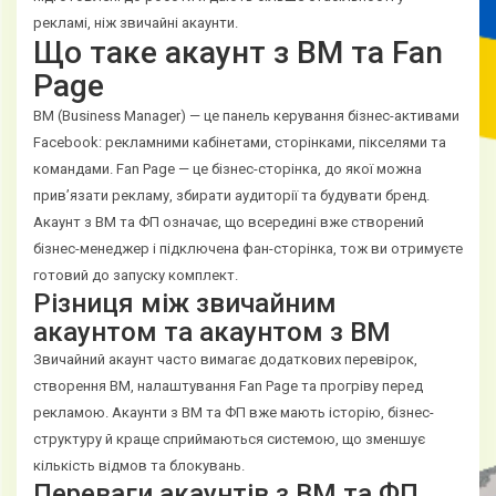
рекламі, ніж звичайні акаунти.
Що таке акаунт з BM та Fan
Page
BM (Business Manager) — це панель керування бізнес-активами
Facebook: рекламними кабінетами, сторінками, пікселями та
командами. Fan Page — це бізнес-сторінка, до якої можна
прив’язати рекламу, збирати аудиторії та будувати бренд.
Акаунт з BM та ФП означає, що всередині вже створений
бізнес-менеджер і підключена фан-сторінка, тож ви отримуєте
готовий до запуску комплект.
Різниця між звичайним
акаунтом та акаунтом з BM
Звичайний акаунт часто вимагає додаткових перевірок,
створення BM, налаштування Fan Page та прогріву перед
рекламою. Акаунти з BM та ФП вже мають історію, бізнес-
структуру й краще сприймаються системою, що зменшує
кількість відмов та блокувань.
Переваги акаунтів з BM та ФП