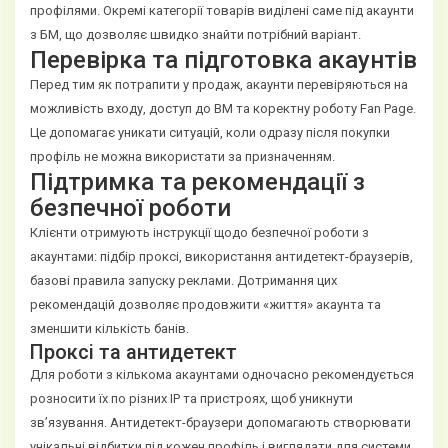
профілями. Окремі категорії товарів виділені саме під акаунти
з БМ, що дозволяє швидко знайти потрібний варіант.
Перевірка та підготовка акаунтів
Перед тим як потрапити у продаж, акаунти перевіряються на
можливість входу, доступ до BM та коректну роботу Fan Page.
Це допомагає уникати ситуацій, коли одразу після покупки
профіль не можна використати за призначенням.
Підтримка та рекомендації з
безпечної роботи
Клієнти отримують інструкції щодо безпечної роботи з
акаунтами: підбір проксі, використання антидетект-браузерів,
базові правила запуску реклами. Дотримання цих
рекомендацій дозволяє продовжити «життя» акаунта та
зменшити кількість банів.
Проксі та антидетект
Для роботи з кількома акаунтами одночасно рекомендується
розносити їх по різних IP та пристроях, щоб уникнути
зв’язування. Антидетект-браузери допомагають створювати
унікальні відбитки під кожен профіль і виглядати для системи