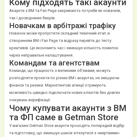
Кому підходять такі акаунти
Акаунти з BM та Fan Page закривають потреби як новачків,
так і досвідчених баєрів.
Новачкам в арбітражі трафіку
Новачок може пропустити складний технічний етап зі
створенням BM і Fan Page та відразу перейти до тесту
креативів. Це економить час і зменшує кількість помилок
через неправильні налаштування.
Командам та агентствам
Команди, що працюють з великими об’ємами, можуть
розподіляти проєкти по різних BM і акаунтах, не змішуючи
фінанси та ризики. Маркетингові агенції отримують
можливість швидко підключати нових клієнтів без довгих
очікувань верифікації.
Чому купувати акаунти з BM
та ФП саме в Getman Store
У магазині Getman Store акаунти проходять попередній відбір
та підготовку, що зменшує шанси зіткнутися з «мертвими»